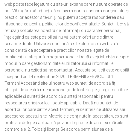
web poate face legătura cu site-uri externe care nu sunt operate de
noi. Vă rugăm să rețineți că nu avem control asupra conținutului și
practicilor acestor site-uri și nu putem accepta răspunderea sau
răspunderea pentru politicile lor de confidențialitate. Sunteți liber să
refuzați solicitarea noastră de informații cu caracter personal,
înțelegând că este posibil să nu vă putem oferi unele dintre
serviciile dorite. Utilizarea continuă a site-ului nostru web va fi
considerată ca acceptare a practicilor noastre legate de
confidențialitate și informații personale. Dacă aveți întrebări despre
modul în care gestionăm datele utilizatorului și informațiile
personale, nu ezitați să ne contactați. Această politică este valabilă
începând cu 14 septembrie 2020. TERMENII SERVICIULUI 1.
Termeni Accesând site-ul nostru web sunteți de acord să fiți
obligați de acești termeni și condiții, de toate legile și reglementările
aplicabile și sunteți de acord că sunteți responsabil pentru
respectarea oricăror legi locale aplicabile. Dacă nu sunteți de
acord cu oricare dintre acești termeni, vi se interzice utilizarea sau
accesarea acestui site. Materialele conținute în acest site web sunt
protejate de legea aplicabilă privind drepturile de autor și mărcile
comerciale. 2. Folosiți licența Se acordă permisiunea de a