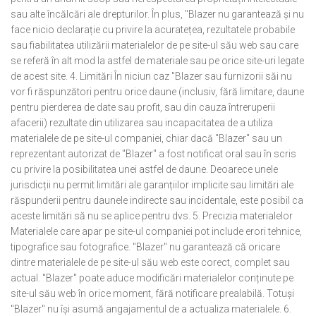
sau alte încălcări ale drepturilor. În plus, "Blazer nu garantează și nu
face nicio declarație cu privire la acuratețea, rezultatele probabile
sau fiabilitatea utilizării materialelor de pe site-ul său web sau care
se referă în alt mod la astfel de materiale sau pe orice site-uri legate
de acest site. 4. Limitări În niciun caz "Blazer sau furnizorii săi nu
vor fi răspunzători pentru orice daune (inclusiv, fără limitare, daune
pentru pierderea de date sau profit, sau din cauza întreruperii
afacerii) rezultate din utilizarea sau incapacitatea de a utiliza
materialele de pe site-ul companiei, chiar dacă "Blazer" sau un
reprezentant autorizat de "Blazer" a fost notificat oral sau în scris
cu privire la posibilitatea unei astfel de daune. Deoarece unele
jurisdicții nu permit limitări ale garanțiilor implicite sau limitări ale
răspunderii pentru daunele indirecte sau incidentale, este posibil ca
aceste limitări să nu se aplice pentru dvs. 5. Precizia materialelor
Materialele care apar pe site-ul companiei pot include erori tehnice,
tipografice sau fotografice. "Blazer" nu garantează că oricare
dintre materialele de pe site-ul său web este corect, complet sau
actual. "Blazer" poate aduce modificări materialelor conținute pe
site-ul său web în orice moment, fără notificare prealabilă. Totuși
"Blazer" nu își asumă angajamentul de a actualiza materialele. 6.