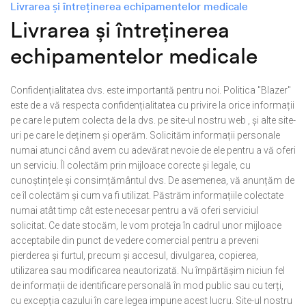
Livrarea și întreținerea echipamentelor medicale
Livrarea și întreținerea
echipamentelor medicale
Confidențialitatea dvs. este importantă pentru noi. Politica "Blazer"
este de a vă respecta confidențialitatea cu privire la orice informații
pe care le putem colecta de la dvs. pe site-ul nostru web , și alte site-
uri pe care le deținem și operăm. Solicităm informații personale
numai atunci când avem cu adevărat nevoie de ele pentru a vă oferi
un serviciu. Îl colectăm prin mijloace corecte și legale, cu
cunoștințele și consimțământul dvs. De asemenea, vă anunțăm de
ce îl colectăm și cum va fi utilizat. Păstrăm informațiile colectate
numai atât timp cât este necesar pentru a vă oferi serviciul
solicitat. Ce date stocăm, le vom proteja în cadrul unor mijloace
acceptabile din punct de vedere comercial pentru a preveni
pierderea și furtul, precum și accesul, divulgarea, copierea,
utilizarea sau modificarea neautorizată. Nu împărtășim niciun fel
de informații de identificare personală în mod public sau cu terți,
cu excepția cazului în care legea impune acest lucru. Site-ul nostru