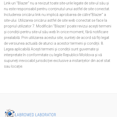
Link-uri "Blazer" nu a revizuit toate site-urile legate de site-ul său și
nu este responsabil pentru conținutul unui astfel de site conectat.
Includerea oricărui link nu implică aprobarea de către"Blazer" a
site-ului. Utilizarea oricărui astfel de site web conectat se face la
propriul utilizator 7. Modificări "Blazer/ poate revizui acești termeni
și condiții pentru site-ul său web în orice moment, fără notificare
prealabilă. Prin utilizarea acestui site, sunteți de acord să fiți legat
de versiunea actuală de atunci a acestor termeni și condiții. 8.
Legea aplicabilă Acești termeni și condiții sunt guvernate și
interpretate în conformitate cu legile Republicii Moldova și vă
supuneți irevocabil jurisdicției exclusive a instanțelor din acel stat
sau locație.