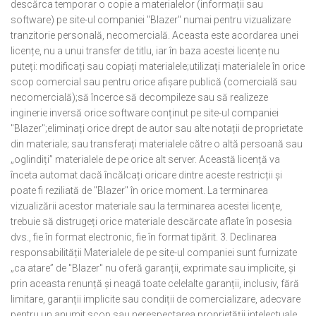
descărca temporar o copie a materialelor (informații sau
software) pe site-ul companiei "Blazer" numai pentru vizualizare
tranzitorie personală, necomercială. Aceasta este acordarea unei
licențe, nu a unui transfer de titlu, iar în baza acestei licențe nu
puteți: modificați sau copiați materialele;utilizați materialele în orice
scop comercial sau pentru orice afișare publică (comercială sau
necomercială);să încerce să decompileze sau să realizeze
inginerie inversă orice software conținut pe site-ul companiei
"Blazer";eliminați orice drept de autor sau alte notații de proprietate
din materiale; sau transferați materialele către o altă persoană sau
„oglindiți” materialele de pe orice alt server. Această licență va
înceta automat dacă încălcați oricare dintre aceste restricții și
poate fi reziliată de "Blazer" în orice moment. La terminarea
vizualizării acestor materiale sau la terminarea acestei licențe,
trebuie să distrugeți orice materiale descărcate aflate în posesia
dvs., fie în format electronic, fie în format tipărit. 3. Declinarea
responsabilității Materialele de pe site-ul companiei sunt furnizate
„ca atare” de "Blazer" nu oferă garanții, exprimate sau implicite, și
prin aceasta renunță și neagă toate celelalte garanții, inclusiv, fără
limitare, garanții implicite sau condiții de comercializare, adecvare
pentru un anumit scop sau nerespectarea proprietății intelectuale