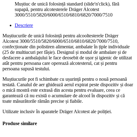
Muștiuc de unică folosință standard (slide'n'click), fără
supapă, pentru alcotesterele Dräger Alcotest
3000/5510/5820/6000/6510/6810/6820/7000/7510
Descriere
Muștiucurile de unică folosință pentru alcooltesterele Dräger
Alcotest 3000/5510/5820/6000/6510/6810/6820/7000/7510,
confecționate din polistiren alimentar, ambalate în țiple individuale
(25 de multiucuri per fâșie). Designul și modul de ambalare și de
desfacere a ambalajului le face deosebit de ușor și igienic de utilizat
atât pentru persoana care operează alcotesterul, cat și pentru
persoana supusă testului.
Muștiucurile pot fi schimbate cu ușurință pentru o nouă persoană
testată. Canalul de aer ghidează aerul expirat peste dispozitiv și doar
o mică mostră este extrasă din acesta pentru evaluare, ceea ce
garantează că nu există o acumulare de alcool în dispozitiv și că
toate măsurătorile rămân precise și fiabile.
Utilizate inclusiv în aparatele Dräger Alcotest ale poliției.
Produse similare