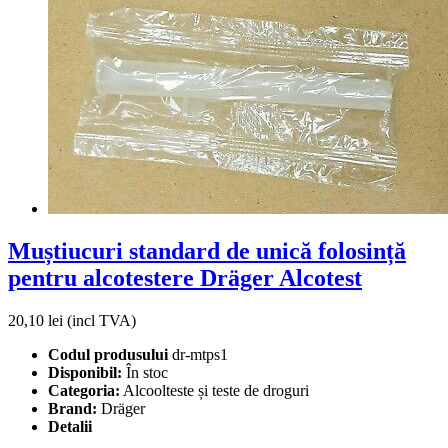
Muștiucuri standard de unică folosință
pentru alcotestere Dräger Alcotest
20,10
lei (incl TVA)
Codul produsului
dr-mtps1
Disponibil:
În stoc
Categoria:
Alcoolteste și teste de droguri
Brand:
Dräger
Detalii