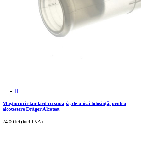
Muștiucuri standard cu supapă, de unică folosință, pentru
alcotestere Dräger Alcotest
24,00
lei (incl TVA)