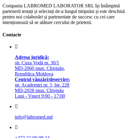
Compania LABROMED LABORATOR SRL își întâmpină
partenerii testați și selectați de-a lungul timpului și este deschisă
pentru noi colaborări și parteneriate de succesc cu cei care
intenționează să se alăture cercului de prieteni.
Contacte
Adresa juridică:
str. Cuza Vodă nr. 30/1
MD-2060 mun. Chișinău,
Republica Moldova
Centrul vânzări/deservire:
str. Academiei nr. 5, bir. 228
MD-2028 mun. Chișinău
Luni - Vineri 9:00 - 17:00
info@labromed.md
+373 22 00 08 24