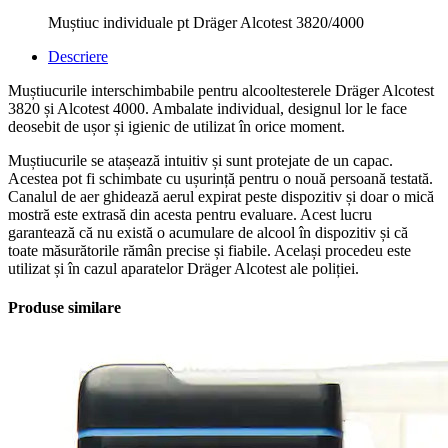
Muștiuc individuale pt Dräger Alcotest 3820/4000
Descriere
Muștiucurile interschimbabile pentru alcooltesterele Dräger Alcotest
3820 și Alcotest 4000. Ambalate individual, designul lor le face
deosebit de ușor și igienic de utilizat în orice moment.
Muștiucurile se atașează intuitiv și sunt protejate de un capac.
Acestea pot fi schimbate cu ușurință pentru o nouă persoană testată.
Canalul de aer ghidează aerul expirat peste dispozitiv și doar o mică
mostră este extrasă din acesta pentru evaluare. Acest lucru
garantează că nu există o acumulare de alcool în dispozitiv și că
toate măsurătorile rămân precise și fiabile. Același procedeu este
utilizat și în cazul aparatelor Dräger Alcotest ale poliției.
Produse similare