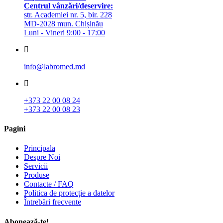
Centrul vânzări/deservire:
str. Academiei nr. 5, bir. 228
MD-2028 mun. Chișinău
Luni - Vineri 9:00 - 17:00
info@labromed.md
+373 22 00 08 24
+373 22 00 08 23
Pagini
Principala
Despre Noi
Servicii
Produse
Contacte / FAQ
Politica de protecție a datelor
Întrebări frecvente
Abonează-te!