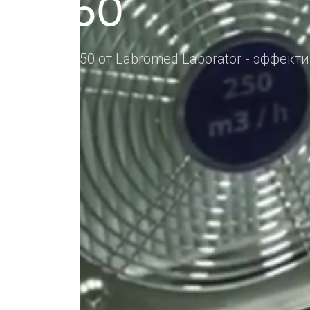
AC 250
уха UVAC 250 от Labromed Laborator - эффект
e