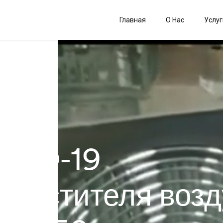
Главная
О Нас
Услуг
OVID-19
очистителя возд