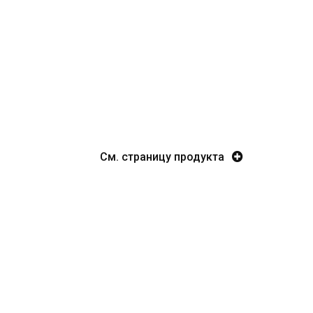
лампой UV
Ультрафиолетовый очиститель возд
компании :
смотрите презентацию на
YouTub
См. страницу продукта