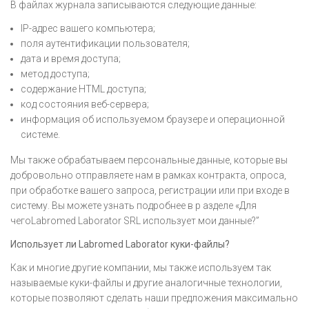
В файлах журнала записываются следующие данные:
IP-адрес вашего компьютера;
поля аутентификации пользователя;
дата и время доступа;
метод доступа;
содержание HTML доступа;
код состояния веб-сервера;
информация об используемом браузере и операционной
системе.
Мы также обрабатываем персональные данные, которые вы
добровольно отправляете нам в рамках контракта, опроса,
при обработке вашего запроса, регистрации или при входе в
систему. Вы можете узнать подробнее в р азделе «Для
чегоLabromed Laborator SRL использует мои данные?”
Использует ли Labromed Laborator куки-файлы?
Как и многие другие компании, мы также используем так
называемые куки-файлы и другие аналогичные технологии,
которые позволяют сделать наши предложения максимально