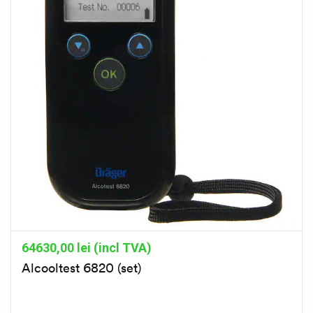
64630,00
lei (incl TVA)
Alcooltest 6820 (set)