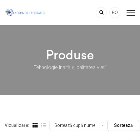
RO
Produse
Tehnologie înaltă și calitatea vieții
Vizualizare:
Sortează după nume
Sortează