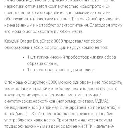
наркотики отличается компактностью и быстротой. Он
позволяет легко и со сравнительно низкими затратами
обнаруживать наркотики в слюне. Тестовый набор является
неинвазивным и не требует электропитания. Благодаря этому
его можно использовать в любом месте.
Каждый Dräger DrugCheck 3000 представляет собой
одноразовый набор, состоящий из двух компонентов:
1 шт. гигиенический пробоотборник для сбора
образца слюны,
1 шт. тестовая кассета для анализа.
С помощью DrugCheck 3000 можно одновременно проводить
тестирование на наличие не более шести классов веществ:
кокаина, опиоидов, амфетамина, метамфетамина/
синтетических наркотиков (например, экстази, МДМА),
бензодиазепинов (например, в лекарственных препаратах) и
каннабиса (ТГК). Из всех этих классов веществ каннабис
употребляется чаще всего. При этом он является самым
труднообнаружимым из всех соединений (ТГК = дельта-9-