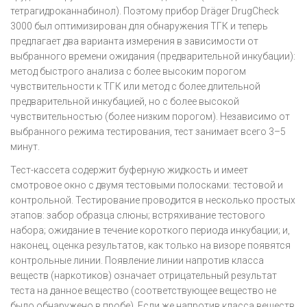
тетрагидроканнабинол). Поэтому прибор Dräger DrugCheck
3000 был оптимизирован для обнаружения ТГК и теперь
предлагает два варианта измерения в зависимости от
выбранного времени ожидания (предварительной инкубации):
метод быстрого анализа с более высоким порогом
чувствительности к ТГК или метод с более длительной
предварительной инкубацией, но с более высокой
чувствительностью (более низким порогом). Независимо от
выбранного режима тестирования, тест занимает всего 3–5
минут.
Тест-кассета содержит буферную жидкость и имеет
смотровое окно с двумя тестовыми полосками: тестовой и
контрольной. Тестирование проводится в несколько простых
этапов: забор образца слюны; встряхивание тестового
набора; ожидание в течение короткого периода инкубации; и,
наконец, оценка результатов, как только на визоре появятся
контрольные линии. Появление линии напротив класса
веществ (наркотиков) означает отрицательный результат
теста на данное вещество (соответствующее вещество не
было обнаружено в пробе). Если же напротив класса веществ