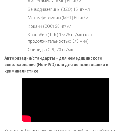
Амфетамины (AMP) 50 нг/мл
Бензодиазепины (BZO) 15 нг/мл
Метамфетамины (MET) 50 нг/мл
Кокаин (COC) 20 нг/мл
Каннабис (ТГК) 15/25 нг/мл (тест
продолжительностью 3/5 мин)
Опиоиды (OPI) 20 нг/мл
Авторизации/стандарты
- для немедицинского
использования (Non-IVD) или для использования в
криминалистике
Компания Dräger накопила многолетний опыт в области