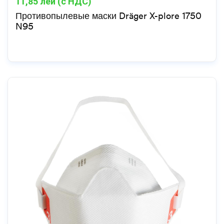
11,85
лей (с НДС)
Противопылевые маски Dräger X-plore 1750
N95